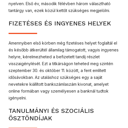
nyelven. Első év, második félévben három választható
tantárgy van, ezek közül kettőt szükséges megjelölni.
FIZETÉSES ÉS INGYENES HELYEK
Amennyiben első körben még fizetéses helyet foglaltál el
és később átkerültél államilag támogatott, vagyis ingyenes
helyre, kérelmezheted a befizetett tandíj részlet
visszaigénylését. Ezt a titkárságon teheted meg szintén
szeptember 30. és október 11. között, a fent említett
idősávokban. Az utaláshoz szükséges egy a saját
nevetekre kiállított bankszámlaszám kivonat, amelyet
online formában vagy személyesen a banknál tudtok
igényelni.
TANULMÁNYI ÉS SZOCIÁLIS
ÖSZTÖNDÍJAK