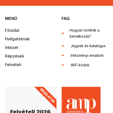
MENÜ
FAQ
Főoldal
Hogyan történik a
beiratkozás?
Hallgatóknak
Jegyek és katalógus
Intézet
Intézményi emailcím
Képzések
Felvételi
WiFi kódok
RÉSZLETEK
Felvételi 2026