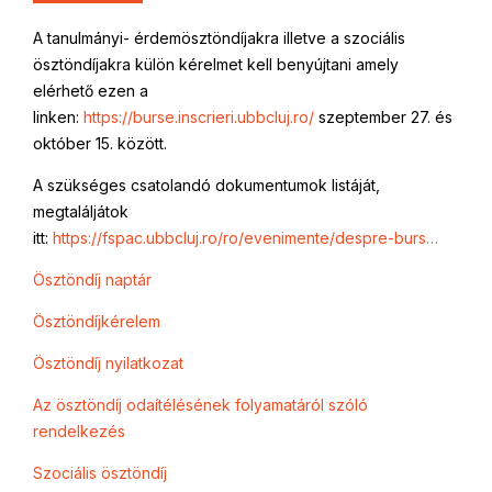
A tanulmányi- érdemösztöndíjakra illetve a szociális
ösztöndíjakra külön kérelmet kell benyújtani amely
elérhető ezen a
linken:
https://burse.inscrieri.ubbcluj.ro/
szeptember 27. és
október 15. között.
A szükséges csatolandó dokumentumok listáját,
megtaláljátok
itt:
https://fspac.ubbcluj.ro/ro/evenimente/despre-burs…
Ösztöndíj naptár
Ösztöndíjkérelem
Ösztöndíj nyilatkozat
Az ösztöndíj odaítélésének folyamatáról szóló
rendelkezés
Szociális ösztöndíj