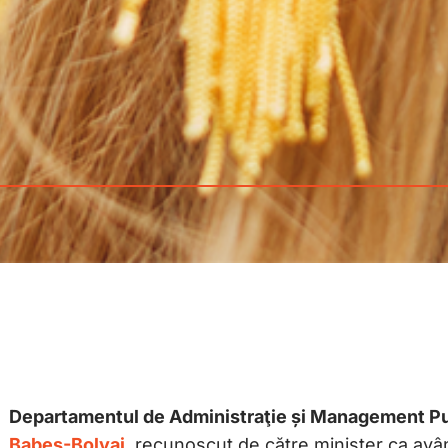
Departamentul de Administraţie și Management Pu
Babeș-Bolyai
, recunoscut de către minister ca av