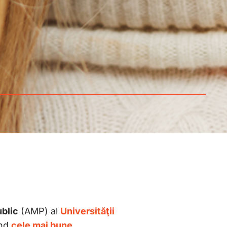
blic
(AMP) al
Universităţii
ând
cele mai bune