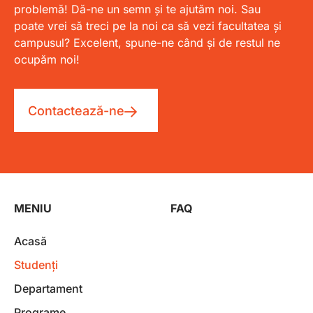
problemă! Dă-ne un semn și te ajutăm noi. Sau
poate vrei să treci pe la noi ca să vezi facultatea și
campusul? Excelent, spune-ne când și de restul ne
ocupăm noi!
Contactează-ne
MENIU
FAQ
Acasă
Studenți
Departament
Programe