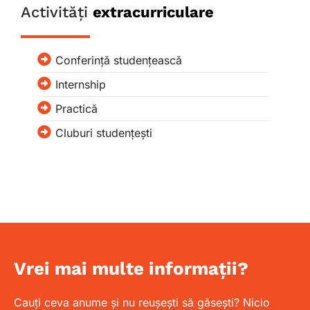
Activități
extracurriculare
Conferință studențească
Internship
Practică
Cluburi studențești
Vrei mai multe informații?
Cauți ceva anume și nu reușești să găsești? Nicio