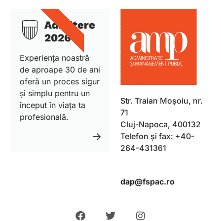
DETALII
Admitere
2026
Experiența noastră
de aproape 30 de ani
oferă un proces sigur
și simplu pentru un
Str. Traian Moșoiu, nr.
început în viața ta
71
profesională.
Cluj-Napoca, 400132
Telefon și fax: +40-
264-431361
dap@fspac.ro