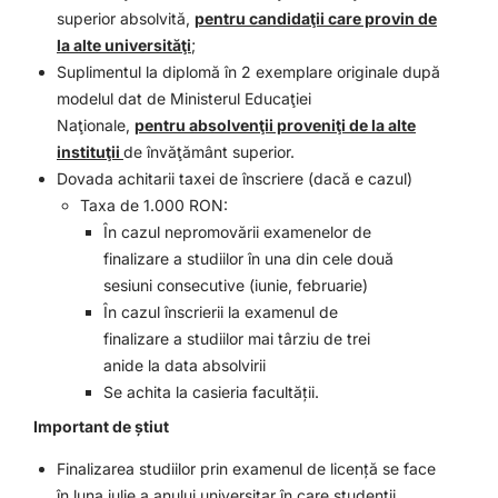
superior absolvită,
pentru candidaţii care provin de
la alte universităţi
;
Suplimentul la diplomă în 2 exemplare originale după
modelul dat de Ministerul Educaţiei
Naţionale,
pentru absolvenţii proveniţi de la alte
instituţii
de învăţământ superior.
Dovada achitarii taxei de înscriere (dacă e cazul)
Taxa de 1.000 RON:
În cazul nepromovării examenelor de
finalizare a studiilor în una din cele două
sesiuni consecutive (iunie, februarie)
În cazul înscrierii la examenul de
finalizare a studiilor mai târziu de trei
anide la data absolvirii
Se achita la casieria facultății.
Important de știut
Finalizarea studiilor prin examenul de licență se face
în luna iulie a anului universitar în care studenții