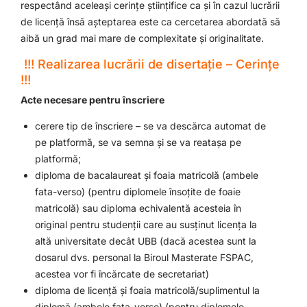
respectând aceleași cerințe științifice ca și în cazul lucrării
de licență însă așteptarea este ca cercetarea abordată să
aibă un grad mai mare de complexitate și originalitate.
!!! Realizarea lucrării de disertație – Cerințe
!!!
Acte necesare pentru înscriere
cerere tip de înscriere – se va descărca automat de
pe platformă, se va semna și se va reatașa pe
platformă;
diploma de bacalaureat și foaia matricolă (ambele
fata-verso) (pentru diplomele însoțite de foaie
matricolă) sau diploma echivalentă acesteia în
original pentru studenții care au susținut licența la
altă universitate decât UBB (
dacă acestea sunt la
dosarul dvs. personal la Biroul Masterate FSPAC,
acestea vor fi încărcate de secretariat
)
diploma de licență și foaia matricolă/suplimentul la
diplomă (ambele fata-verso) (pentru diplomele