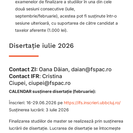
examenelor de finalizare a studiilor în una din cele
două sesiuni consecutive (iulie,
septembrie/februarie), acestea pot fi susținute într-o
sesiune ulterioară, cu suportarea de către candidat a
taxelor aferente (1.000 lei).
Disertație iulie 2026
Contact ZI:
Oana Dăian,
daian@fspac.ro
Contact IFR
: Cristina
Ciupei,
ciupei@fspac.ro
CALENDAR susținere disertație (februarie):
Înscrieri: 16-29.06.2026 pe
https://ifs.inscrieri.ubbcluj.ro/
Susținerea lucrării: 3 iulie 2026
Finalizarea studiilor de master se realizează prin susținerea
lucrării de disertație. Lucrarea de disertație se întocmește