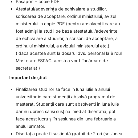
Pașaport – copie PDF
Atestatul/adeverința de echivalare a studiilor,
scrisoarea de acceptare, ordinul ministrului, avizul
ministerului in copie PDF (pentru absolvenții care au
fost admiși la studii pe baza atestatului/adeverinței
de echivalare a studiilor, a scrisorii de acceptare, a
ordinului ministrului, a avizului ministerului etc.)
(
dacă acestea sunt la dosarul dvs. personal la Biroul
Masterate FSPAC, acestea vor fi încărcate de
secretariat
)
Important de știut
Finalizarea studiilor se face în luna iulie a anului
universitar în care studenții absolvă programul de
masterat. Studenții care sunt absolvenți în luna iulie
dar nu doresc să își susțină imediat disertația, pot
face acest lucru și în sesiunea din luna februarie a
anului următor.
Disertația poate fi susținută gratuit de 2 ori (sesiunea