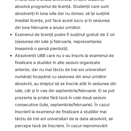
absolvă programul de licență. Studenții care sunt
absolvenți în luna iulie dar nu doresc să își susțină
imediat licența, pot face acest lucru și în sesiunea
din luna februarie a anului următor.
Examenul de licență poate fi susținut gratuit de 2 ori
(sesiunea din iulie și februarie, neprezentarea
înseamnă o șansă pierdută).
Absolvenții UBB care nu s-au înscris la examenul de
finalizare a studiilor în alte sesiuni organizate
anterior, dar nu mai târziu de trei ani universitari
numărați începând cu sesiunea din anul următor
absolvirii, au dreptul să se înscrie atât în sesiunea din
iulie, cât și în cea din septembrie/februarie. Ei se pot
prezenta la probe fără taxă în cele două sesiuni
consecutive (iulie, septembrie/februarie). În cazul
înscrierii la examenul de finalizare a studiilor mai
târziu de trei ani universitari de la data absolvirii, se
percepe taxă de înscriere. În cazul nepromovării