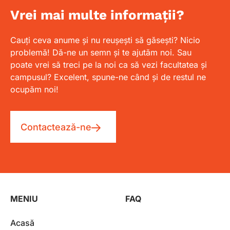
Vrei mai multe informații?
Cauți ceva anume și nu reușești să găsești? Nicio
problemă! Dă-ne un semn și te ajutăm noi. Sau
poate vrei să treci pe la noi ca să vezi facultatea și
campusul? Excelent, spune-ne când și de restul ne
ocupăm noi!
Contactează-ne
MENIU
FAQ
Acasă