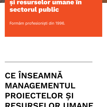
și resurselor umane în
sectorul public
Formăm profesioniști din 1996.
CE ÎNSEAMNĂ
MANAGEMENTUL
PROIECTELOR ȘI
RESURSELOR UMANE