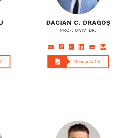
U
DACIAN C. DRAGOȘ
PROF. UNIV. DR.
V
Descarcă CV