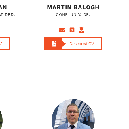
AN
MARTIN BALOGH
T DRD.
CONF. UNIV. DR.
V
Descarcă CV