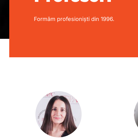
Formăm profesioniști din 1996.