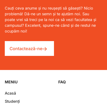
Cauți ceva anume și nu reușești să găsești? Nicio
problemă! Dă-ne un semn și te ajutăm noi. Sau
poate vrei să treci pe la noi ca să vezi facultatea și
campusul? Excelent, spune-ne când și de restul ne
ocupăm noi!
Contactează-ne
MENIU
FAQ
Acasă
Studenți